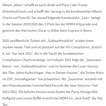
Album „Allein“ schafft es auch direkt auf Platz 1 der iTunes-
Downloadcharts und schafft den Sprung in die bundesweiten Album-
Charts auf Platz 65. Der darauf folgende Karnevalshit „Lääv“ belegt
in der Session 2019/2020 den 2.Platz bei der WDR4-Hitparade und
gewinnt den Närrischen Oscar in Silber beim Express in Bonn.
2020 veröffentlicht Torben mit „Südstadtmädche“ wieder einen
starken neuen Titel und ist platziert auf der Hit-Compilation „Kölsch
& Jot -Top Jeck 2021“, die in die Top10 der bundesweiten
Compilation-Charts einsteigt. Im Frühjahr 2021 folgt der „Stereoact-
Remix“ von „Südstadtmädche“ und im Sommer die Cover-Version
des 70er-Jahre-Kultschlager „Heu in Deinen Haaren“, die Torben Klein
im ZDF „Fernsehgarten“ live präsentiert. Mit „Zesamme“ entsteht mit
den Hitproduzenten Summerfield Records der neue Sessions-Titel
2021/2022. Die kölsche Version eines Duetts der Party-Könige Ikke
Hüftgold und Lorenz Büffel erreicht bei WDR4 im „Jeck Duell“ die Top
Ten.