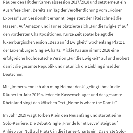
Räuber den Hit der Karnevalssession 2017/2018 und setzt erneut ein
Ausrufezeichen. Bereits am Tag der Veröffentlichung vom „Kölner
Express“ zum Sessionshit ernannt, begeistert der Titel schnell die
Massen. Auf Amazon und iTunes platzierte sich „Für die Iwigkeit“ auf
den vordersten Chartpositionen. Kurze Zeit später belegt die
luxemburgische Version „Bes aan´d Ewigkeit“ wochenlang Platz 1
der Luxemburger Single-Charts. Mickie Krause nimmt 2018 eine
erfolgreiche hochdeutsche Version „Für die Ewigkeit“ auf und erobert
damit die gesamte Republik und natürlich die Lieblingsinsel der
Deutschen.
Mit „Immer wenn ich ahn ming Heimat denk“ gelingt ihm für die
Räuber im Jahr 2019 wieder ein Kassenschlager und das gesamte
Rheinland singt den kölschen Text „Home is where the Dom is“.
Im Jahr 2019 wagt Torben Klein den Neuanfang und startet seine
Solo-Karriere. Die Debut-Single „Fründe für et Levve“ steigt auf
Anhieb von Null auf Platz 6 in die iTunes-Charts ein. Das erste Solo-