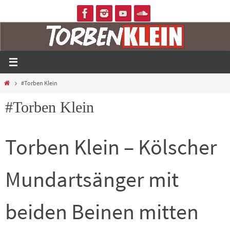
Zum
Inhalt
springen
Home
#Torben Klein
#Torben Klein
Torben Klein – Kölscher
Mundartsänger mit
beiden Beinen mitten